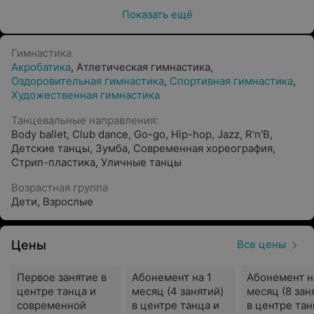
творчечтво и овладеть безупречными навыками
Показать ещё
танцевального искусства.
Направления
Гимнастика
Акробатика
,
Атлетическая гимнастика
,
Концертные составы RDC kids (эстрадный танец,
Оздоровительная гимнастика
,
Спортивная гимнастика
,
dance show, street dance)
Художественная гимнастика
Классический балет.
Танцевальные направления:
Body ballet.
Body ballet
,
Club dance
,
Go-go
,
Hip-hop
,
Jazz
,
R'n'B
,
Детские танцы
,
Зумба
,
Современная хореография
,
Jazz Modern.
Стрип-пластика
,
Уличные танцы
Contemporary.
Возрастная группа
Дети
,
Взрослые
Jazz Fank.
Hip hop.
Цены
Все цены
Мама+малыш (с 1,5 года).
Слинготанец (с 3-х месяцев).
Первое занятие в
Абонемент на 1
Абонемент н
центре танца и
месяц (4 занятий)
месяц (8 зан
Акробатика и гимнастика.
современной
в центре танца и
в центре тан