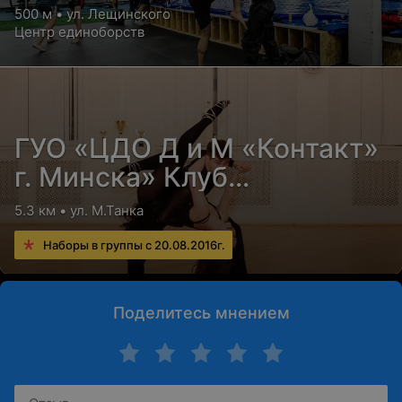
500 м • ул. Лещинского
Центр единоборств
ГУО «ЦДО Д и М «Контакт»
г. Минска» Клуб
спортивных танцев «Мэта»
5.3 км • ул. М.Танка
Наборы в группы с 20.08.2016г.
Поделитесь мнением