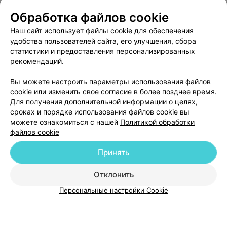
Обработка файлов cookie
Наш сайт использует файлы cookie для обеспечения
О проекте
Новости проекта
Размещение рекламы
удобства пользователей сайта, его улучшения, сбора
Медицинский маркетинг
Публичный договор
статистики и предоставления персонализированных
рекомендаций.
Пользовательское соглашение
Способы оплаты
Вакансии
Партнеры
Вы можете настроить параметры использования файлов
Написать руководителю 103.by
cookie или изменить свое согласие в более позднее время.
Для получения дополнительной информации о целях,
Написать в поддержку
сроках и порядке использования файлов cookie вы
Персональные настройки cookie
можете ознакомиться с нашей
Политикой обработки
файлов cookie
Обработка персональных данных
Принять
Отклонить
ВЫ ВЛАДЕЛЕЦ?
Персональные настройки Cookie
© 2026 ООО «Артокс Лаб», УНП 191700409
| 220012, Республика Беларусь,
г. Минск, улица Толбухина, 2, пом. 16 | help@103.by