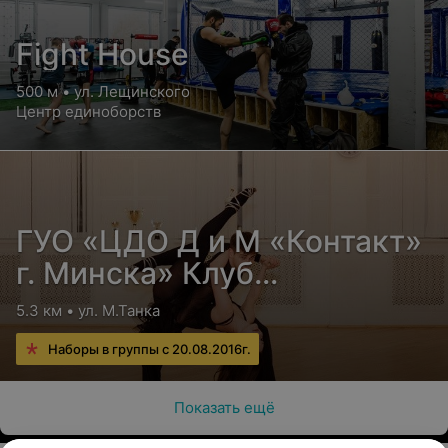
Fight House
500 м • ул. Лещинского
Центр единоборств
ГУО «ЦДО Д и М «Контакт»
г. Минска» Клуб
спортивных танцев «Мэта»
5.3 км • ул. М.Танка
Наборы в группы с 20.08.2016г.
Показать ещё